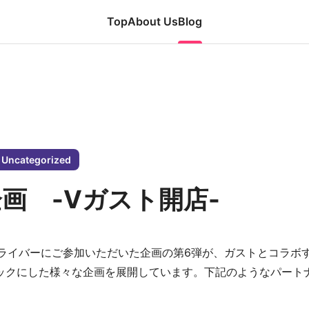
Top
About Us
Blog
s, and the latest trends in financial
experts.
Uncategorized
企画 -Vガスト開店-
Founder's Letter
News Release
Product
So
er、Vライバーにご参加いただいた企画の第6弾が、ガストとコラボ
トをフックにした様々な企画を展開しています。下記のようなパー