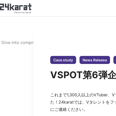
Blog
Dive into comprehensive articles, blockchain market insight
technology from top industry 
Case study
News Release
VSPOT第6弾
All
Case study
これまで1,300人以上のVTub
た！24karatでは、Vタレン
にご連絡ください。