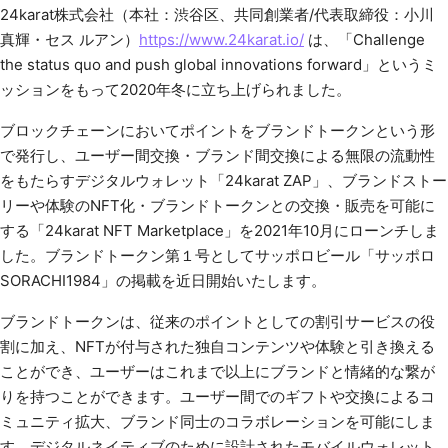
24karat株式会社（本社：渋谷区、共同創業者/代表取締役：小川
真輝・セス ルアン）
https://www.24karat.io/
は、「Challenge
the status quo and push global innovations forward」というミ
ッションをもって2020年冬に立ち上げられました。
ブロックチェーンにおいてポイントをブランドトークンという形
で発行し、ユーザー間交換・ブランド間交換による無限の流動性
をもたらすデジタルウォレット「24karat ZAP」、ブランドストー
リーや体験のNFT化・ブランドトークンとの交換・販売を可能に
する「24karat NFT Marketplace」を2021年10月にローンチしま
した。ブランドトークン第１号としてサッポロビール「サッポロ
SORACHI1984」の掲載を近日開始いたします。
ブランドトークンは、従来のポイントとしての割引サービスの役
割に加え、NFTが付与された独自コンテンツや体験と引き換える
ことができ、ユーザーはこれまで以上にブランドと情緒的な繋が
りを持つことができます。ユーザー間でのギフトや交換によるコ
ミュニティ拡大、ブランド同士のコラボレーションを可能にしま
す。デジタルネイティブのために設計されたモバイルウォレット