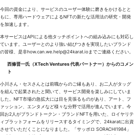
今回の資金により、サービスのユーザー体験に磨きをかけるとと
もに、専用ハードウェアによるNFTの新たな活用法の研究・開発
を加速します。
本サービスはAPIによる他タッチポイントへの組み込みにも対応し
ています。ユーザーとのより強い結びつきを実現したいブランド
の皆様、是非
how.can.we.help@24karat.io
までご連絡ください。
西條晋一氏（XTech Ventures 代表パートナー）からのコメン
ト
小川さん・セスさんとは前職からのご縁もあり、お二人がタッグ
を組んで起業されたと聞いて、サービス開発を楽しみにしていま
した。NFT市場の急拡大には目を見張るものがあり、アート、フ
ァッション、エンタメなど様々な分野で活用が進んでいます。今
回お2人がブランドトークン・ブランドNFTを用いた、ロイヤリテ
ィプラットフォームをリリースするタイミングで、24karatに出資
させていただくことになりました。「サッポロ SORACHI1984」