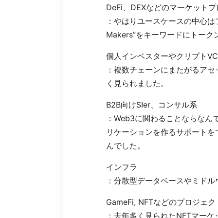
DeFi、DEXなどのマーケッ
：やはりユースケースの中心はフ
Makers”をキーワードにト
個人インベスターやクリプトV
：複数チェーンにまたがるアセ
く見られました。
B2B向けSIer、コンサル系
：Web3に関わることならな
リケーションを作るサポートを
んでした。
インフラ
：分散型データベースやミドル
GameFi, NFTなどのプロジェ
：去年多く見られたNFTマー