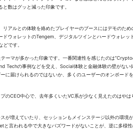
ると数はグッと減った印象です。
、リアルとの体験を絡めたプレイヤーのブースにはデモのため
ドウォレットのTengem、デジタルツインとハードウォレッ
nなどです。
たテーマが多かった印象です。一番関連性を感じたのは”Cryptoの
nd Techの事例などを交え、Social体験と金融体験の壁が
ザーに届けられるのではないか、多くのユーザーのオンボード
プのCEO中心で、去年多くいたVC系が少なく見えたのはやは
ースが増えていたり、セッションもメインステージ以外の環境
arketと言われる中で大きなバズワードがないことが、逆に多