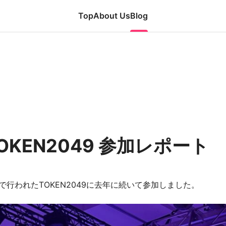
Top
About Us
Blog
s, and the latest trends in financial
experts.
KEN2049 参加レポート
Founder's Letter
News Release
Product
So
ールで行われたTOKEN2049に去年に続いて参加しました。