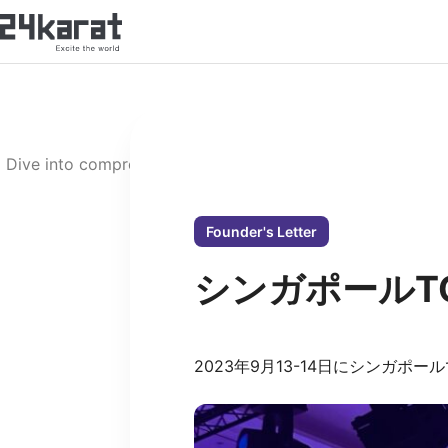
Blog
Dive into comprehensive articles, blockchain market insight
technology from top industry 
Founder's Letter
シンガポールTO
All
Case study
2023年9月13-14日にシンガポ