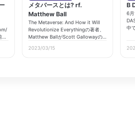
ポー
メタバースとは? rf.
B 
6
Matthew Ball
DA
The Metaverse: And How it Will
中
om/
Revolutionize Everythingの著者、
し
前回
Matthew BallがScott Gallowayの
htt
返り
podcastに登場、メタバースについ
2023/03/15
202
優
ての考察 […]
の、
ま