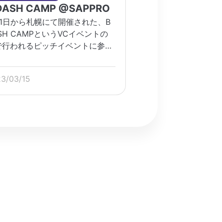
DASH CAMP @SAPPRO
月1日から札幌にて開催された、B
SH CAMPというVCイベントの
で行われるピッチイベントに参加
ました。
ps://camp.bdashventures.com
3/03/15
勝という結果は残せなかったもの
様々な […]